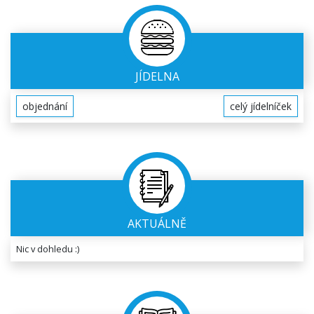
JÍDELNA
objednání
celý jídelníček
AKTUÁLNĚ
Nic v dohledu :)