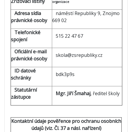
Zřizovací listiny
organizace
Adresa sídla
náměstí Republiky 9, Znojmo
právnické osoby
669 02
Telefonické
515 22 47 67
spojení
Oficiální e-mail
skola@zsrepubliky.cz
právnické osoby
ID datové
bdk3p9s
schránky
Statutární
Mgr. Jiří Šmahaj
, ředitel školy
zástupce
Kontaktní údaje pověřence pro ochranu osobních
údajů (viz. Čl. 37 a násl. nařízení)